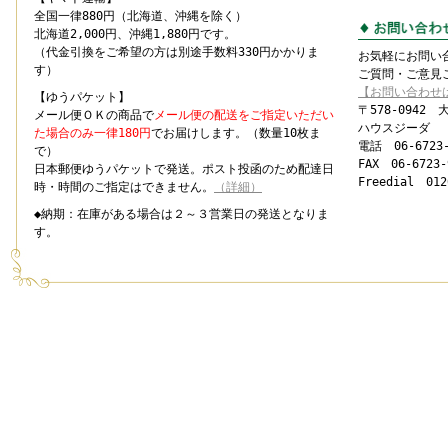
全国一律880円（北海道、沖縄を除く）
北海道2,000円、沖縄1,880円です。
（代金引換をご希望の方は別途手数料330円かかりま
お気軽にお問い
す）
ご質問・ご意見
【お問い合わせ
【ゆうパケット】
〒578-0942
メール便ＯＫの商品で
メール便の配送をご指定いただい
ハウスジーダ
た場合のみ一律180円
でお届けします。（数量10枚ま
電話 06-6723-
で）
FAX 06-6723-
日本郵便ゆうパケットで発送。ポスト投函のため配達日
Freedial 012
時・時間のご指定はできません。
（詳細）
◆納期：在庫がある場合は２～３営業日の発送となりま
す。