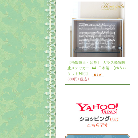
【飛散防止・音符】 ガラス飛散防
止ステッカー A4 日本製 【ゆうパ
ケット対応】
880円(税込)