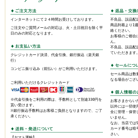
インターネットにて２４時間お受けしております。
不良品、誤品配
商品到着より1
ご注文やご質問メールの対応は、火・土日祝日を除く平
絡ください。
日のみの対応となります。
お客様のご都合
ん。
不良品、誤品配
ていただきます
クレジットカード決済、代金引換、銀行振込（楽天銀
行）
コンビニ振り込み（前払い）がご利用いただけます。
セール商品は数
なる場合がござ
ご利用いただけるクレジットカード
※代金引換をご利用の際は、手数料として別途330円を
お客さまからい
貰い受けます。
以外には一切使
※銀行振込手数料はお客様ご負担となりますので、ご了
全に管理・保管
承ください。
いません。
なお、当店では
カード番号は暗
さい。
【ヤマト運輸】