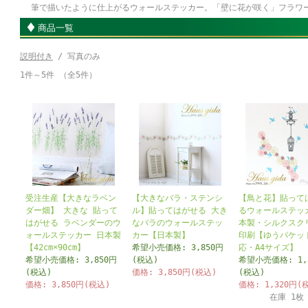
筆で描いたように仕上がるウォールステッカー。「壁に花が咲く」フラワ
商品一覧
説明付き
/ 写真のみ
1件～5件 （全5件）
受注生産【大きなラベン
【大きなバラ・ステンシ
【鳥と花】貼って
ダー畑】 大きな 貼って
ル】貼ってはがせる 大き
るウォールステッ
はがせる ラベンダーのウ
なバラのウォールステッ
本製・シルクスク
ォールステッカー 日本製
カー【日本製】
印刷【ゆうパケッ
【42cm×90cm】
希望小売価格: 3,850円
応・A4サイズ】
希望小売価格: 3,850円
(税込)
希望小売価格: 1,
(税込)
価格: 3,850円(税込)
(税込)
価格: 3,850円(税込)
価格: 1,320円(
在庫 1枚