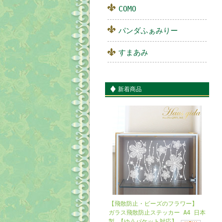
COMO
パンダふぁみりー
すまあみ
新着商品
【飛散防止・ビーズのフラワー】
ガラス飛散防止ステッカー A4 日本
製 【ゆうパケット対応】