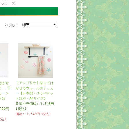
ーシリーズ
並び順：
はがせ
【アップリケ】貼っては
カー 日
がせるウォールステッカ
リーン
ー【日本製・ゆうパケッ
ト対
ト対応・A4サイズ】
希望小売価格: 1,540円
320円
(税込)
価格: 1,540円(税込)
税込)