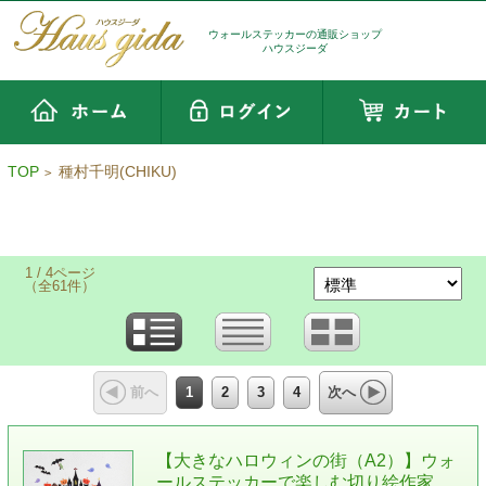
ウォールステッカーの通販ショップ
ハウスジーダ
TOP
種村千明(CHIKU)
>
1 / 4ページ
（全61件）
1
2
3
4
前へ
次へ
【大きなハロウィンの街（A2）】ウォ
ールステッカーで楽しむ切り絵作家