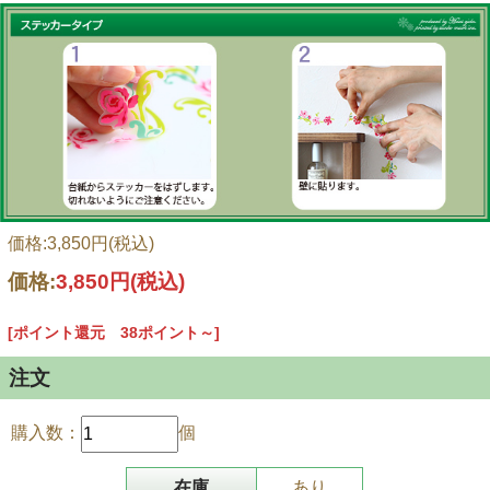
価格:3,850円(税込)
価格:
3,850円
(税込)
[ポイント還元 38ポイント～]
注文
購入数：
個
シートの長さは900mm×幅約420mmです。１枚入り。
在庫
あり