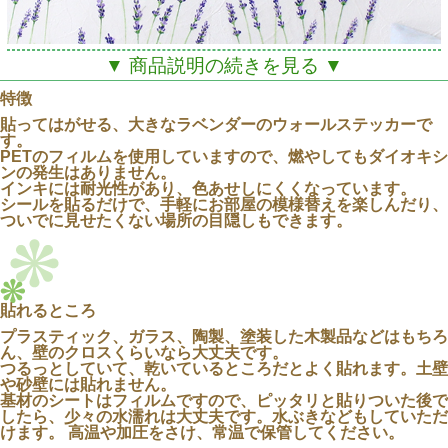
▼ 商品説明の続きを見る ▼
特徴
貼ってはがせる、大きなラベンダーのウォールステッカーで
す。
PETのフィルムを使用していますので、燃やしてもダイオキシ
ンの発生はありません。
インキには耐光性があり、色あせしにくくなっています。
シールを貼るだけで、手軽にお部屋の模様替えを楽しんだり、
ついでに見せたくない場所の目隠しもできます。
貼れるところ
プラスティック、ガラス、陶製、塗装した木製品などはもちろ
ん、壁のクロスくらいなら大丈夫です。
つるっとしていて、乾いているところだとよく貼れます。土壁
や砂壁には貼れません。
貼るだけで華やかになる大きなラベンダーのウォールステ
基材のシートはフィルムですので、ピッタリと貼りついた後で
ッカーです。
したら、少々の水濡れは大丈夫です。水ぶきなどもしていただ
けます。 高温や加圧をさけ、常温で保管してください。