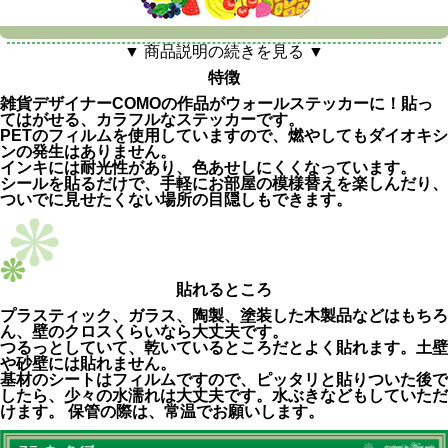
▼ 商品説明の続きを見る ▼
特徴
雑貨デザイナーCOMOの作品がウォールステッカーに！貼っ
てはがせる、カラフルなステッカーです。
PETのフィルムを使用していますので、燃やしてもダイオキシ
ンの発生はありません。
インキには耐光性があり、色あせしにくくなっています。
シールを貼るだけで、手軽にお部屋の模様替えを楽しんだり、
ついでに見せたくない場所の目隠しもできます。
貼れるところ
プラスティック、ガラス、陶製、塗装した木製品などはもちろ
ん、壁のクロスくらいなら大丈夫です。
つるっとしていて、乾いているところだとよく貼れます。土壁
や砂壁には貼れません。
基材のシートはフィルムですので、ピッタリと貼りついた後で
したら、少々の水濡れは大丈夫です。水ぶきなどもしていただ
けます。 保管の際は、常温でお願いします。