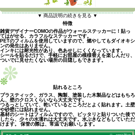
▼ 商品説明の続きを見る ▼
特徴
雑貨デザイナーCOMOの作品がウォールステッカーに！貼っ
てはがせる、カラフルなステッカーです。
PETのフィルムを使用していますので、燃やしてもダイオキシ
ンの発生はありません。
インキには耐光性があり、色あせしにくくなっています。
シールを貼るだけで、手軽にお部屋の模様替えを楽しんだり、
ついでに見せたくない場所の目隠しもできます。
貼れるところ
プラスティック、ガラス、陶製、塗装した木製品などはもちろ
ん、壁のクロスくらいなら大丈夫です。
つるっとしていて、乾いているところだとよく貼れます。土壁
や砂壁には貼れません。
基材のシートはフィルムですので、ピッタリと貼りついた後で
したら、少々の水濡れは大丈夫です。水ぶきなどもしていただ
けます。 保管の際は、常温でお願いします。