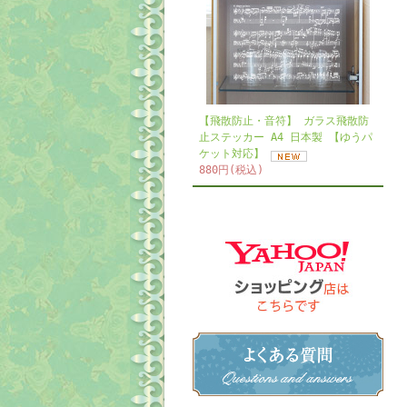
【飛散防止・音符】 ガラス飛散防
止ステッカー A4 日本製 【ゆうパ
ケット対応】
880円(税込)