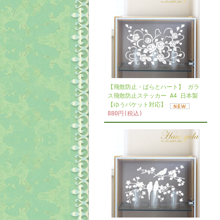
【飛散防止・ばらとハート】 ガラ
ス飛散防止ステッカー A4 日本製
【ゆうパケット対応】
880円(税込)