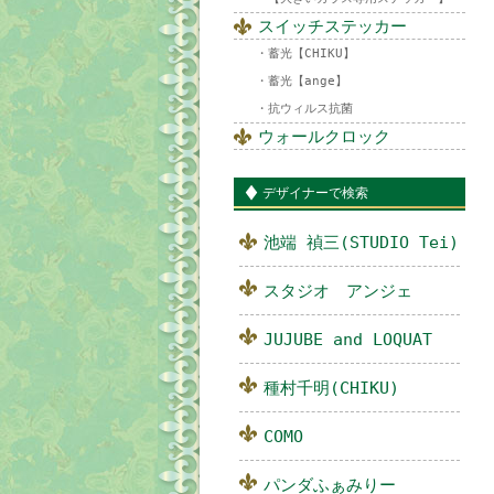
スイッチステッカー
蓄光【CHIKU】
蓄光【ange】
抗ウィルス抗菌
ウォールクロック
デザイナーで検索
池端 禎三(STUDIO Tei)
スタジオ アンジェ
JUJUBE and LOQUAT
種村千明(CHIKU)
COMO
パンダふぁみりー