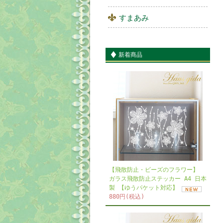
すまあみ
新着商品
【飛散防止・ビーズのフラワー】
ガラス飛散防止ステッカー A4 日本
製 【ゆうパケット対応】
880円(税込)