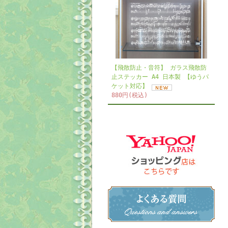
【飛散防止・音符】 ガラス飛散防
止ステッカー A4 日本製 【ゆうパ
ケット対応】
880円(税込)