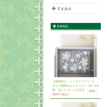
すまあみ
新着商品
【飛散防止・ビーズのフラワー】
ガラス飛散防止ステッカー A4 日本
製 【ゆうパケット対応】
880円(税込)