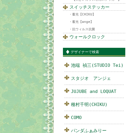
スイッチステッカー
蓄光【CHIKU】
蓄光【ange】
抗ウィルス抗菌
ウォールクロック
デザイナーで検索
池端 禎三(STUDIO Tei)
スタジオ アンジェ
JUJUBE and LOQUAT
種村千明(CHIKU)
COMO
パンダふぁみりー