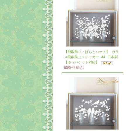
【飛散防止・ばらとハート】 ガラ
ス飛散防止ステッカー A4 日本製
【ゆうパケット対応】
880円(税込)