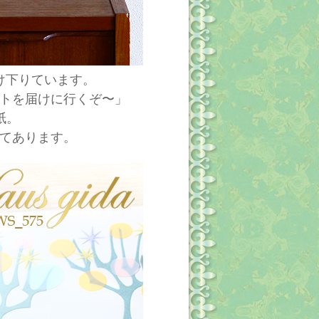
け下りています。
トを届けに行くぞ〜」
紙。
てあります。