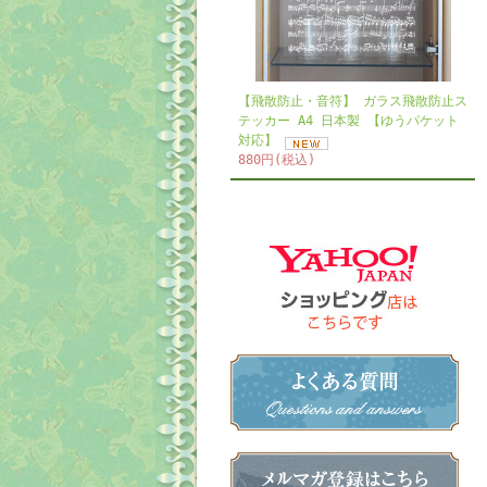
【飛散防止・音符】 ガラス飛散防止ス
テッカー A4 日本製 【ゆうパケット
対応】
880円(税込)