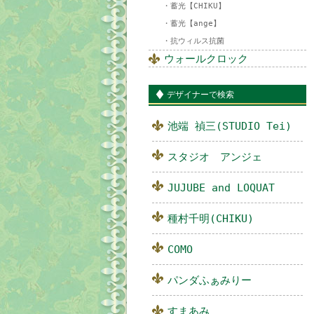
蓄光【CHIKU】
蓄光【ange】
抗ウィルス抗菌
ウォールクロック
デザイナーで検索
池端 禎三(STUDIO Tei)
スタジオ アンジェ
JUJUBE and LOQUAT
種村千明(CHIKU)
COMO
パンダふぁみりー
すまあみ