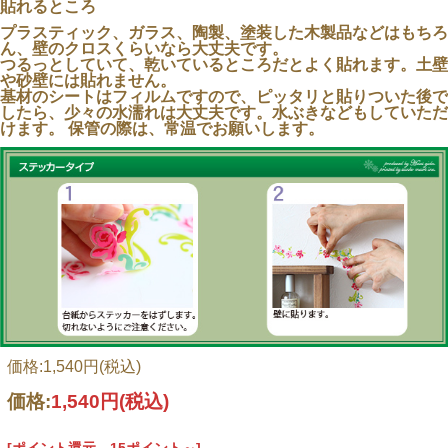
貼れるところ
プラスティック、ガラス、陶製、塗装した木製品などはもちろ
ん、壁のクロスくらいなら大丈夫です。
つるっとしていて、乾いているところだとよく貼れます。土壁
や砂壁には貼れません。
基材のシートはフィルムですので、ピッタリと貼りついた後で
したら、少々の水濡れは大丈夫です。水ぶきなどもしていただ
けます。 保管の際は、常温でお願いします。
価格:1,540円(税込)
価格:
1,540円
(税込)