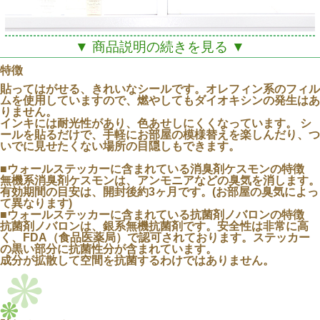
▼ 商品説明の続きを見る ▼
特徴
貼ってはがせる、きれいなシールです。オレフィン系のフィル
ムを使用していますので、燃やしてもダイオキシンの発生はあ
りません。
インキには耐光性があり、色あせしにくくなっています。 シ
ールを貼るだけで、手軽にお部屋の模様替えを楽しんだり、つ
いでに見せたくない場所の目隠しもできます。
■ウォールステッカーに含まれている消臭剤ケスモンの特徴
無機系消臭剤ケスモンは、アンモニアなどの臭気を消します。
有効期間の目安は、開封後約3ヶ月です。(お部屋の臭気によっ
て異なります)
■ウォールステッカーに含まれている抗菌剤ノバロンの特徴
抗菌剤ノバロンは、銀系無機抗菌剤です。安全性は非常に高
く、FDA（食品医薬局）で認可されております。ステッカー
の黒い部分に抗菌性分が含まれています。
成分が拡散して空間を抗菌するわけではありません。
池端禎三(STUDIO Tei)の美しい
プチオールドローズが消臭・抗菌になりました！