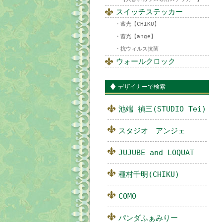
スイッチステッカー
蓄光【CHIKU】
蓄光【ange】
抗ウィルス抗菌
ウォールクロック
デザイナーで検索
池端 禎三(STUDIO Tei)
スタジオ アンジェ
JUJUBE and LOQUAT
種村千明(CHIKU)
COMO
パンダふぁみりー