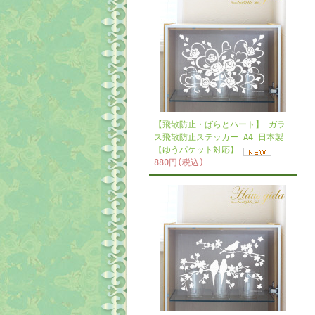
【飛散防止・ばらとハート】 ガラ
ス飛散防止ステッカー A4 日本製
【ゆうパケット対応】
880円(税込)