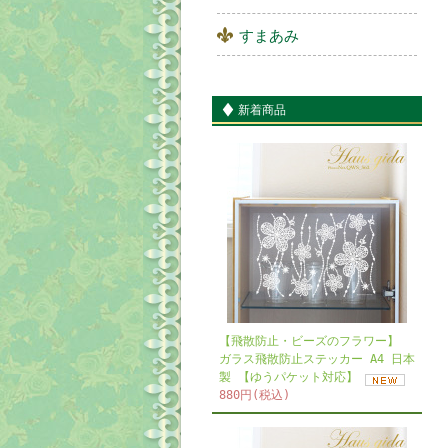
すまあみ
新着商品
【飛散防止・ビーズのフラワー】
ガラス飛散防止ステッカー A4 日本
製 【ゆうパケット対応】
880円(税込)