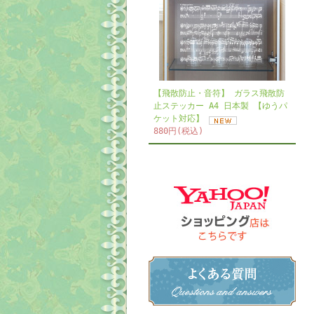
【飛散防止・音符】 ガラス飛散防
止ステッカー A4 日本製 【ゆうパ
ケット対応】
880円(税込)