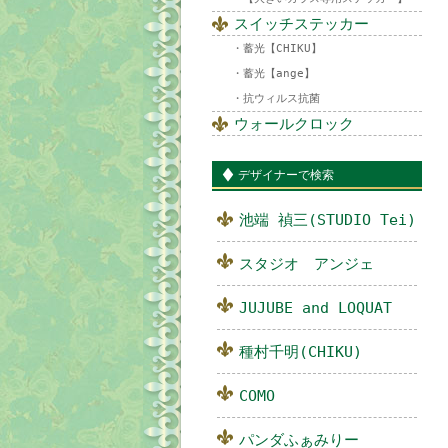
スイッチステッカー
蓄光【CHIKU】
蓄光【ange】
抗ウィルス抗菌
ウォールクロック
デザイナーで検索
池端 禎三(STUDIO Tei)
スタジオ アンジェ
JUJUBE and LOQUAT
種村千明(CHIKU)
COMO
パンダふぁみりー