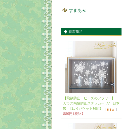
すまあみ
新着商品
【飛散防止・ビーズのフラワー】
ガラス飛散防止ステッカー A4 日本
製 【ゆうパケット対応】
880円(税込)