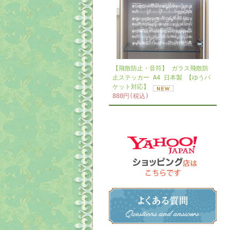
【飛散防止・音符】 ガラス飛散防
止ステッカー A4 日本製 【ゆうパ
ケット対応】
880円(税込)