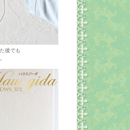
た後でも
。