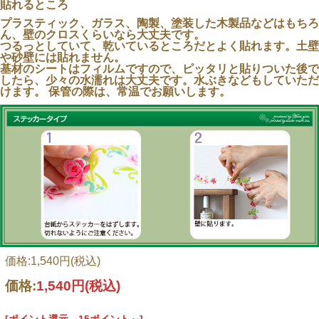
貼れるところ
プラスティック、ガラス、陶製、塗装した木製品などはもちろ
ん、壁のクロスくらいなら大丈夫です。
つるっとしていて、乾いているところだとよく貼れます。土壁
や砂壁には貼れません。
基材のシートはフィルムですので、ピッタリと貼りついた後で
したら、少々の水濡れは大丈夫です。水ぶきなどもしていただ
けます。 保管の際は、常温でお願いします。
価格:1,540円(税込)
価格:
1,540円
(税込)
台紙からはがして貼るだけ！