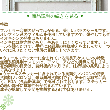
▼ 商品説明の続きを見る ▼
特徴
フルカラー印刷の貼ってはがせる、美しいバラのシールです。
オレフィン系のフィルムを使用していますので、燃やしてもダ
イオキシンの発生はありません。
インキには耐光性があり、色あせしにくくなっています。 シ
ールを貼るだけで、手軽にお部屋の模様替えを楽しんだり、つ
いでに見せたくない場所の目隠しもできます。
■ウォールステッカーに含まれている消臭剤ケスモンの特徴
無機系消臭剤ケスモンは、アンモニアなどの臭気を消します。
有効期間の目安は、開封後約3ヶ月です。(お部屋の臭気によっ
て異なります)
■ウォールステッカーに含まれている抗菌剤ノバロンの特徴
抗菌剤ノバロンは、銀系無機抗菌剤です。安全性は非常に高
く、FDA（食品医薬局）で認可されております。ステッカー
の黒い部分に抗菌性分が含まれています。
成分が拡散して空間を抗菌するわけではありません。
池端禎三が描く美しいバラが消臭抗菌シリーズに登場