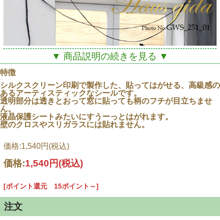
▼ 商品説明の続きを見る ▼
特徴
シルクスクリーン印刷で製作した、貼ってはがせる、高級感の
あるアーティスティックなシールです。
透明部分は透きとおって窓に貼っても柄のフチが目立ちませ
ん。
液晶保護シートみたいにすうーっとはがれます。
壁のクロスやスリガラスには貼れません。
価格:1,540円(税込)
価格:
1,540円
(税込)
[ポイント還元 15ポイント～]
フチがすき透ってガラスに映えます。裏面からもOK。
注文