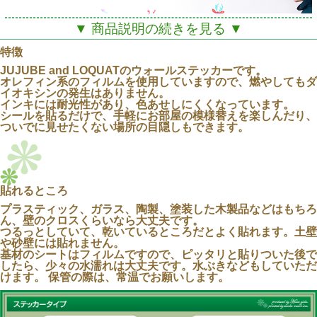
▼ 商品説明の続きを見る ▼
特徴
JUJUBE and LOQUATのウォールステッカーです。
オレフィン系のフィルムを使用していますので、燃やしてもダ
イオキシンの発生はありません。
インキには耐光性があり、色あせしにくくなっています。
シールを貼るだけで、手軽にお部屋の模様替えを楽しんだり、
ついでに見せたくない場所の目隠しもできます。
貼れるところ
プラスティック、ガラス、陶製、塗装した木製品などはもちろ
ん、壁のクロスくらいなら大丈夫です。
つるっとしていて、乾いているところだとよく貼れます。土壁
や砂壁には貼れません。
JUJUBE and LOQUATの「動物とサボテン」が
基材のシートはフィルムですので、ピッタリと貼りついた後で
大きなサイズ（A2）になって登場です！
したら、少々の水濡れは大丈夫です。水ぶきなどもしていただ
けます。 保管の際は、常温でお願いします。
パステルカラーの動物たちが、
遊びまわっているようにのびのびと貼ってみてくださ
いね♪