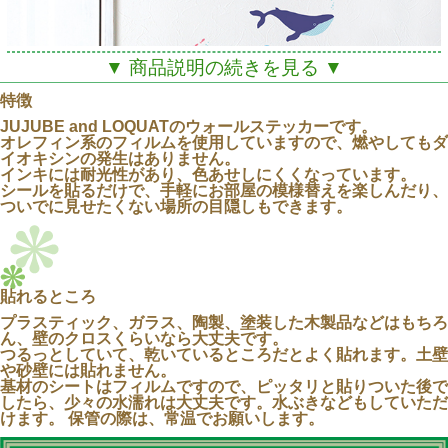
▼ 商品説明の続きを見る ▼
特徴
JUJUBE and LOQUATのウォールステッカーです。
オレフィン系のフィルムを使用していますので、燃やしてもダ
イオキシンの発生はありません。
インキには耐光性があり、色あせしにくくなっています。
シールを貼るだけで、手軽にお部屋の模様替えを楽しんだり、
ついでに見せたくない場所の目隠しもできます。
貼れるところ
プラスティック、ガラス、陶製、塗装した木製品などはもちろ
ん、壁のクロスくらいなら大丈夫です。
つるっとしていて、乾いているところだとよく貼れます。土壁
や砂壁には貼れません。
JUJUBE and LOQUATデザインによる南国のいきもの
基材のシートはフィルムですので、ピッタリと貼りついた後で
のステッカーです。
したら、少々の水濡れは大丈夫です。水ぶきなどもしていただ
けます。 保管の際は、常温でお願いします。