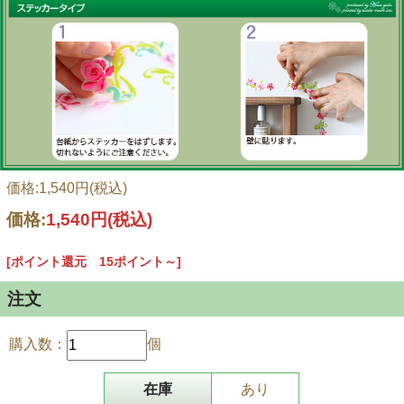
価格:1,540円(税込)
価格:
1,540円
(税込)
[ポイント還元 15ポイント～]
注文
購入数：
個
在庫
あり
南国の海でゆったりと泳ぎ回る姿を思い浮かべながら