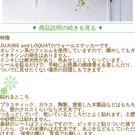
▼ 商品説明の続きを見る ▼
特徴
JUJUBE and LOQUATのウォールステッカーです。
オレフィン系のフィルムを使用していますので、燃やしてもダ
イオキシンの発生はありません。
インキには耐光性があり、色あせしにくくなっています。
シールを貼るだけで、手軽にお部屋の模様替えを楽しんだり、
ついでに見せたくない場所の目隠しもできます。
貼れるところ
プラスティック、ガラス、陶製、塗装した木製品などはもちろ
ん、壁のクロスくらいなら大丈夫です。
つるっとしていて、乾いているところだとよく貼れます。土壁
や砂壁には貼れません。
JUJUBE and LOQUATの
基材のシートはフィルムですので、ピッタリと貼りついた後で
モンステラとトロピカルブーケがA2サイズになりま
したら、少々の水濡れは大丈夫です。水ぶきなどもしていただ
けます。 保管の際は、常温でお願いします。