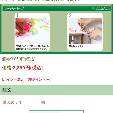
した！
南国気分でお部屋がぱあっと明るくなります。
グリーンが生き生きと映えて爽やかな空間に。
価格:3,850円(税込)
価格:
3,850円
(税込)
[ポイント還元 38ポイント～]
注文
購入数：
個