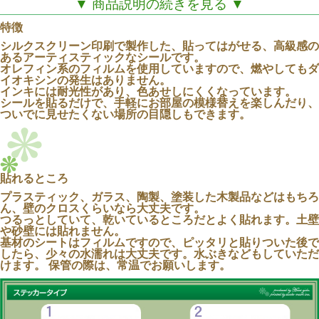
▼ 商品説明の続きを見る ▼
特徴
シルクスクリーン印刷で製作した、貼ってはがせる、高級感の
あるアーティスティックなシールです。
オレフィン系のフィルムを使用していますので、燃やしてもダ
イオキシンの発生はありません。
インキには耐光性があり、色あせしにくくなっています。
シールを貼るだけで、手軽にお部屋の模様替えを楽しんだり、
ついでに見せたくない場所の目隠しもできます。
貼れるところ
プラスティック、ガラス、陶製、塗装した木製品などはもちろ
ん、壁のクロスくらいなら大丈夫です。
つるっとしていて、乾いているところだとよく貼れます。土壁
や砂壁には貼れません。
基材のシートはフィルムですので、ピッタリと貼りついた後で
したら、少々の水濡れは大丈夫です。水ぶきなどもしていただ
けます。 保管の際は、常温でお願いします。