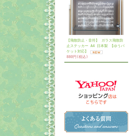
【飛散防止・音符】 ガラス飛散防
止ステッカー A4 日本製 【ゆうパ
ケット対応】
880円(税込)