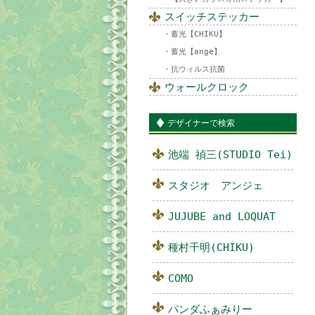
スイッチステッカー
蓄光【CHIKU】
蓄光【ange】
抗ウィルス抗菌
ウォールクロック
デザイナーで検索
池端 禎三(STUDIO Tei)
スタジオ アンジェ
JUJUBE and LOQUAT
種村千明(CHIKU)
COMO
パンダふぁみりー