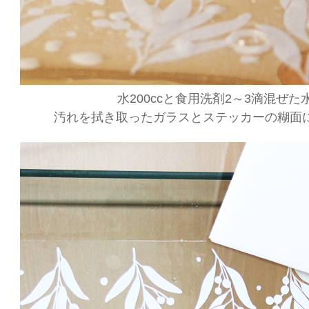
水200ccと食用洗剤2～3滴混ぜた
汚れを拭き取ったガラスとステッカーの糊面