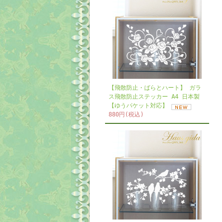
【飛散防止・ばらとハート】 ガラ
ス飛散防止ステッカー A4 日本製
【ゆうパケット対応】
880円(税込)