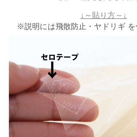
↓～貼り方～↓
※説明には飛散防止・ヤドリギ 