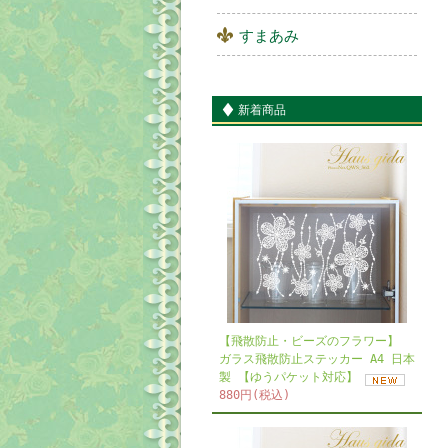
すまあみ
新着商品
【飛散防止・ビーズのフラワー】
ガラス飛散防止ステッカー A4 日本
製 【ゆうパケット対応】
880円(税込)