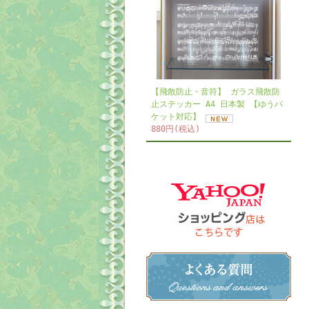
【飛散防止・音符】 ガラス飛散防
止ステッカー A4 日本製 【ゆうパ
ケット対応】
880円(税込)