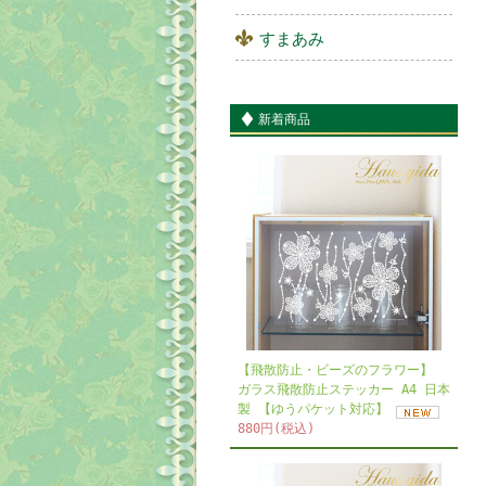
すまあみ
新着商品
【飛散防止・ビーズのフラワー】
ガラス飛散防止ステッカー A4 日本
製 【ゆうパケット対応】
880円(税込)