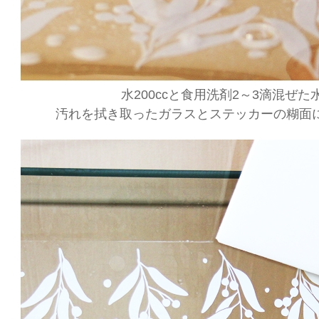
水200ccと食用洗剤2～3滴混ぜた
汚れを拭き取ったガラスとステッカーの糊面