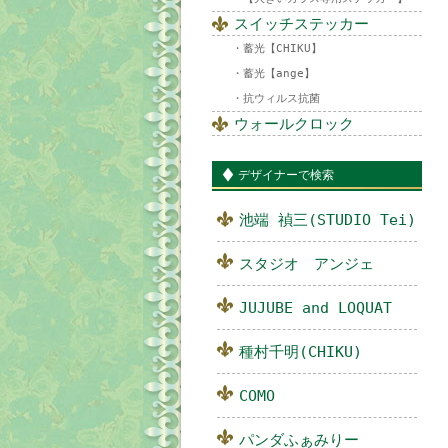
スイッチステッカー
蓄光【CHIKU】
蓄光【ange】
抗ウィルス抗菌
ウォールクロック
デザイナーで検索
池端 禎三(STUDIO Tei)
スタジオ アンジェ
JUJUBE and LOQUAT
種村千明(CHIKU)
COMO
パンダふぁみりー