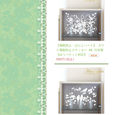
【飛散防止・ばらとハート】 ガラ
ス飛散防止ステッカー A4 日本製
【ゆうパケット対応】
880円(税込)